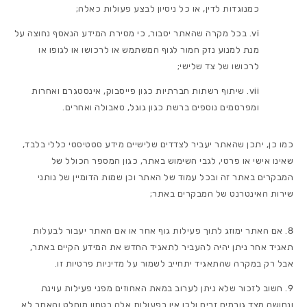
כמנוגדות לדין, או כל ניסיון לבצע פעולות כאלה;
בכל מקרה שהאתר יסבור, כי מסירת המידע הנאסף נחוצה על
מנת למנוע נזק חמור לגוף המשתמש או לרכושו או לגופו או
לרכושו של צד שלישי;
שיתוף רשתות חברתיות כגון פייסבוק, אינסטגרם ואחרות
ומפרסמים נוספים ברשת כגון גוגל, טאבולה ואחרים.
כמו כן, יתכן שהאתר יעביר לצדדים שלישיים מידע סטטיסטי כללי בלבד,
שאינו אישי או פרטי, לגבי השימוש באתר, כגון המספר הכולל של
המבקרים באתר זה ובכל עמוד של האתר וכן שמות הדומיין של נותני
שירות האינטרנט של המבקרים באתר;
אם האתר ימוזג לתוך פעילות גוף אחר או אם האתר יעבור לבעלות
תאגיד אחר ניתן יהיה להעביר לתאגיד החדש את המידע הקיים באתר,
אבל רק במקרה שהתאגיד יתחייב לשמור על מדיניות פרטיות זו.
חשוב לזכור שלא ניתן לערוב במאת האחוזים מפני פעילות עוינת
ונחושה מצד גורמים זרים ולכן אין בפעולות אלה בטחון מוחלט והאתר לא