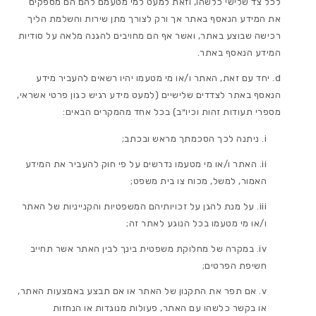
לכל צד שלישי כלשהו, וזאת למעט למי מטעמם להם הם מספקים
את המידע הנאסף באתר אך ורק לצורך מתן שירות והשלמת הליך
רכישה שבוצע באתר, ואשר אף הם מחויבים להגנה מלאה על סודיות
המידע הנאסף באתר.
יחד עם זאת, האתר ו/או מי מטעמו יהיו רשאים להעביר מידע
הנאסף באתר לצדדים שלישיים (למעט מידע רגיש כגון פרטי אשראי,
מספרי תעודות זהות וכיו״ב) בכל אחד מהמקרים הבאים:
ניתנה לכך הסכמתך מראש ובכתב;
האתר ו/או מי מטעמו נדרשים על פי חוק להעביר את המידע
האמור, למשל, מכוח צו בית משפט;
על מנת להגן על זכויותיהם המשפטיות והקנייניות של האתר
ו/או מי מטעמו בכל הנוגע לאתר זה;
במקרה של מחלוקת משפטית בינך לבין האתר אשר תחייב
חשיפת הפרטים;
אם תפר את התקנון של האתר או אם תבצע באמצעות האתר,
או בקשר כלשהו עם האתר, פעולות מנוגדות או הנחזות