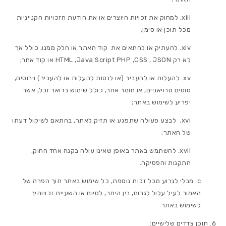
למחוק את זכויות היוצרים או את הודעת הזכויות הקנייניות
מכל תוכן או סימן;
להעתיק או להתאים את קוד האתר או חלק ממנו, כולל אך
לא רק HTML ,Java Script PHP ,CSS , JSON או קוד אחר;
להעלות או להעביר (או לנסות להעלות או להעביר) וירוסים,
סוסים טרויאניים, או חומר אחר, כולל שימוש בדואר זבל, אשר
יפריע לשימוש באתר;
לבצע פעולה שתפגע או תזיק לאתר, בהתאם לשיקול דעתו
של האתר;
להשתמש באתר באופן שאינו עולה בקנה אחד החוק,
התקנות והפסיקה.
מבלי לגרוע מכל זכות נוספת, כל שימוש באתר תוך הפרה של
האמור לעיל עלול לגרום, בין היתר, לסיום או השעיית זכויותיך
לשימוש באתר.
תוכן צדדים שלישיים: