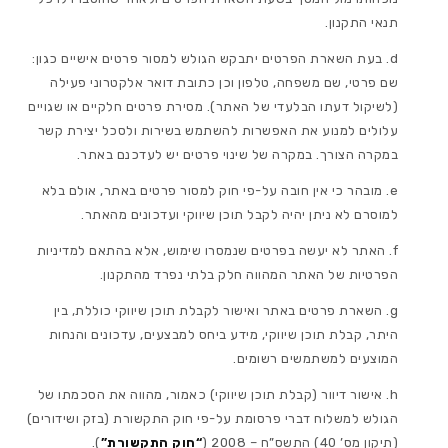
תנאי התקנון.
בעת השארת הפרטים יתבקש הגולש למסור פרטים אישיים כגון:
שם פרטי, שם משפחה, טלפון וכן כתובת דואר אלקטרוני פעילה
(לשיקול דעתו הבלעדי של האתר). מסירת פרטים חלקיים או שגויים
עלולים למנוע את האפשרות להשתמש בשירות ולסכל יצירת קשר
במקרה הצורך. במקרה של שינוי פרטים יש לעדכנם באתר.
מובהר כי אין חובה על-פי חוק למסור פרטים באתר, אולם בלא
למוסרם לא ניתן יהיה לקבל תוכן שיווקי ועדכונים מהאתר.
האתר לא יעשה בפרטים שנמסרו שימוש, אלא בהתאם למדיניות
הפרטיות של האתר המהווה חלק בלתי נפרד מהתקנון.
השארת פרטים באתר ואישור לקבלת תוכן שיווקי כוללת, בין
היתר, קבלת תוכן שיווקי, מידע ביחס למבצעים, עדכונים והנחות
המוצעים למשתמשים רשומים.
אישור דיוור (קבלת תוכן שיווקי) כאמור, מהווה את הסכמתו של
הגולש למשלוח דברי פרסומת על-פי חוק התקשורת (בזק ושידורים)
(תיקון מס’ 40) התשס”ח – 2008 (
“חוק התקשורת”
).