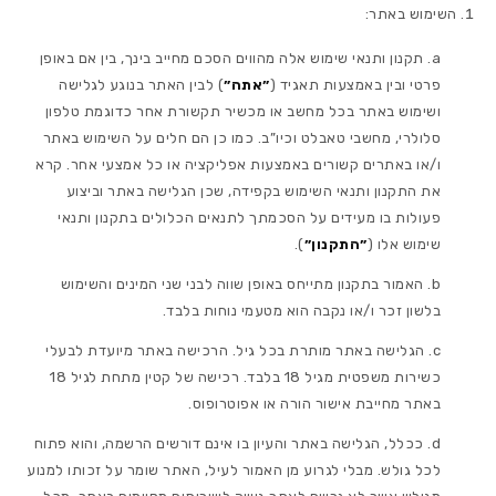
השימוש באתר:
תקנון ותנאי שימוש אלה מהווים הסכם מחייב בינך, בין אם באופן
פרטי ובין באמצעות תאגיד (
״אתה״
) לבין האתר בנוגע לגלישה
ושימוש באתר בכל מחשב או מכשיר תקשורת אחר כדוגמת טלפון
סלולרי, מחשבי טאבלט וכיו”ב. כמו כן הם חלים על השימוש באתר
ו/או באתרים קשורים באמצעות אפליקציה או כל אמצעי אחר. קרא
את התקנון ותנאי השימוש בקפידה, שכן הגלישה באתר וביצוע
פעולות בו מעידים על הסכמתך לתנאים הכלולים בתקנון ותנאי
שימוש אלו (
״התקנון״
).
האמור בתקנון מתייחס באופן שווה לבני שני המינים והשימוש
בלשון זכר ו/או נקבה הוא מטעמי נוחות בלבד.
הגלישה באתר מותרת בכל גיל. הרכישה באתר מיועדת לבעלי
כשירות משפטית מגיל 18 בלבד. רכישה של קטין מתחת לגיל 18
באתר מחייבת אישור הורה או אפוטרופוס.
ככלל, הגלישה באתר והעיון בו אינם דורשים הרשמה, והוא פתוח
לכל גולש. מבלי לגרוע מן האמור לעיל, האתר שומר על זכותו למנוע