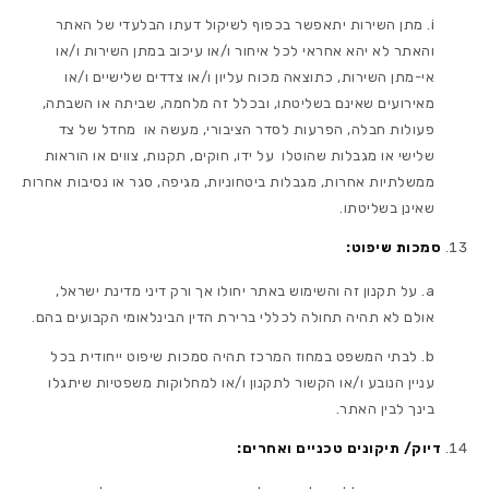
מתן השירות יתאפשר בכפוף לשיקול דעתו הבלעדי של האתר
והאתר לא יהא אחראי לכל איחור ו/או עיכוב במתן השירות ו/או
אי-מתן השירות, כתוצאה מכוח עליון ו/או צדדים שלישיים ו/או
מאירועים שאינם בשליטתו, ובכלל זה מלחמה, שביתה או השבתה,
פעולות חבלה, הפרעות לסדר הציבורי, מעשה או מחדל של צד
שלישי או מגבלות שהוטלו על ידו, חוקים, תקנות, צווים או הוראות
ממשלתיות אחרות, מגבלות ביטחוניות, מגיפה, סגר או נסיבות אחרות
שאינן בשליטתו.
סמכות שיפוט:
על תקנון זה והשימוש באתר יחולו אך ורק דיני מדינת ישראל,
אולם לא תהיה תחולה לכללי ברירת הדין הבינלאומי הקבועים בהם.
לבתי המשפט במחוז המרכז תהיה סמכות שיפוט ייחודית בכל
עניין הנובע ו/או הקשור לתקנון ו/או למחלוקות משפטיות שיתגלו
בינך לבין האתר.
דיוק/ תיקונים טכניים ואחרים: