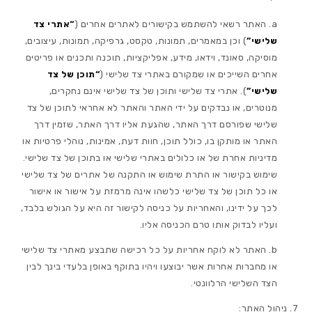
האתר רשאי להשתמש בקישורים לאתרים אחרים (
“אתרי צד
שלישי”
) וכן במאמרים, תמונות, טקסט, גרפיקה, תמונות, עיצובים,
מוסיקה, סאונד, וידאו, מידע, אפליקציות, תוכנה ותכנים או פריטים
אחרים השייכים או שמקורם באתרי צד שלישי (
“תוכן של צד
שלישי”
). אתרי צד שלישי ותוכן של צד שלישי אינם נחקרים,
מנוטרים, או נבדקים על ידי האתר והאתר לא אחראי לתוכן של צד
שלישי שפורסם דרך האתר, שהגעת אליו דרך האתר, שזמין דרך
האתר או מותקן בו, כולל תוכן, חוות דעת, אמינות, נוהלי פרטיות או
מדיניות אחרת של או כלולים באתרי שלישי או בתוכן של צד שלישי.
שימוש בקישור או התרת שימוש או התקנה של אתרים של צד שלישי
או כל תוכן של צד שלישי כלשהו אינה מרמזת על אישור או אישור
לכך על ידינו, והאחריות על כניסה לקישור זה היא על הגולש בלבד,
ועליו לבדוק אותו טרם הכניסה אליו.
האתר לא לוקח אחריות על כל רכישה שתבצע מאתרי צד שלישי
או מחברות אחרות אשר יבוצעו ויהיו בתוקף באופן בלעדי בינך לבין
הצד השלישי הרלוונטי.
ניהול האתר: