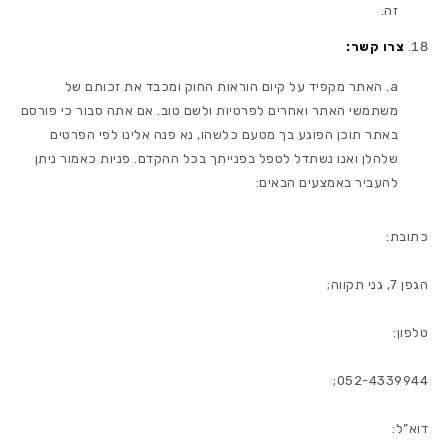
זה.
צרו קשר:
האתר מקפיד על קיום הוראות החוק ומכבד את זכותם של
משתמשי האתר ואחרים לפרטיות ולשם טוב. אם אתה סבור כי פורסם
באתר תוכן הפוגע בך מטעם כלשהו, נא פנה אלינו לפי הפרטים
שלהלן ואנו נשתדל לטפל בפנייתך בכל ההקדם. פניות כאמור ניתן
להעביר באמצעים הבאים:
כתובת:
הגפן 7, גני תקווה;
טלפון:
052-4339944;
דוא”ל: