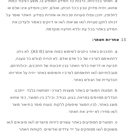
האתר בכללותו, לרבות כל המידע המופיע בו, מוצע לציבור כמות
שהוא, ויהיה מדויק ונכון ככל הניתן, ואולם, יתכן והמידע אינו שלם או
לחלופין, יתכן ונפלו טעויות טכניות או אחרות במידע. האתר שומר על
זכותו לתקן טעויות ו/או שגיאות ו/או אי דיוקים כאמור ולעדכן את
המידע באתר בכל עת וללא הודעה מוקדמת.
אחריות האתר:
התכנים באתר ניתנים לשימוש כמות שהם (AS IS). לא ניתן
להתאימם לצרכיו של כל אדם ואדם. לא תהיה לגולש כל טענה,
תביעה או דרישה כלפי האתר בגין תכונות של התכנים, יכולותיהם,
מגבלותיהם ו/או התאמתם לצרכיו והשימוש באתר יהיה על אחריותו
הבלעדית של הגולש באתר.
תמונות המוצרים באתר מוצגות לצורכי המחשה בלבד. ייתכנו
הבדלים מסוימים במראה, בגוון, בגודל, וכיו”ב בין המוצר, כפי שהוא
מוצג באתר, לבין המוצר שיסופק ללקוח. טעות סופר בתיאור מוצר
ו/או מחירו לא יחייב את האתר.
המוצרים המופיעים באתר עשויים להיות מיוצרים ו/או מיובאים ו/או
משווקים ו/או מסופקים על ידי צדדים שלישיים. לקוחות האתר