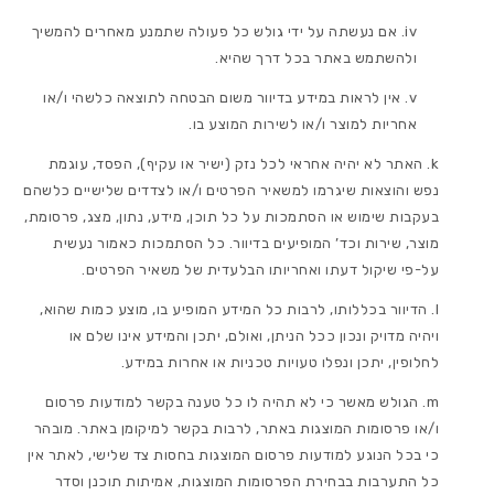
אם נעשתה על ידי גולש כל פעולה שתמנע מאחרים להמשיך
ולהשתמש באתר בכל דרך שהיא.
אין לראות במידע בדיוור משום הבטחה לתוצאה כלשהי ו/או
אחריות למוצר ו/או לשירות המוצע בו.
האתר לא יהיה אחראי לכל נזק (ישיר או עקיף), הפסד, עוגמת
נפש והוצאות שיגרמו למשאיר הפרטים ו/או לצדדים שלישיים כלשהם
בעקבות שימוש או הסתמכות על כל תוכן, מידע, נתון, מצג, פרסומת,
מוצר, שירות וכד’ המופיעים בדיוור. כל הסתמכות כאמור נעשית
על-פי שיקול דעתו ואחריותו הבלעדית של משאיר הפרטים.
הדיוור בכללותו, לרבות כל המידע המופיע בו, מוצע כמות שהוא,
ויהיה מדויק ונכון ככל הניתן, ואולם, יתכן והמידע אינו שלם או
לחלופין, יתכן ונפלו טעויות טכניות או אחרות במידע.
הגולש מאשר כי לא תהיה לו כל טענה בקשר למודעות פרסום
ו/או פרסומות המוצגות באתר, לרבות בקשר למיקומן באתר. מובהר
כי בכל הנוגע למודעות פרסום המוצגות בחסות צד שלישי, לאתר אין
כל התערבות בבחירת הפרסומות המוצגות, אמיתות תוכנן וסדר