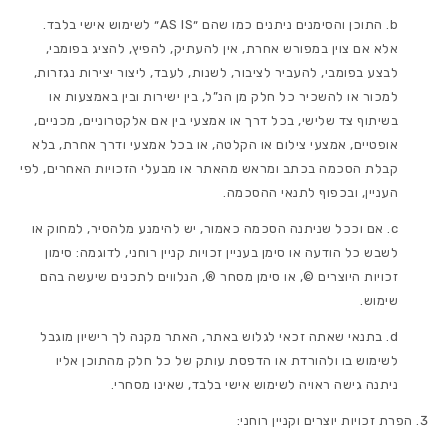
התוכן והסימנים ניתנים כמו שהם ״AS IS״ לשימוש אישי בלבד.
אלא אם צוין במפורש אחרת, אין להעתיק, להפיץ, להציג בפומבי,
לבצע בפומבי, להעביר לציבור, לשנות, לעבד, ליצור יצירות נגזרות,
למכור או להשכיר כל חלק מן הנ”ל, בין ישירות ובין באמצעות או
בשיתוף צד שלישי, בכל דרך או אמצעי בין אם אלקטרוניים, מכניים,
אופטיים, אמצעי צילום או הקלטה, או בכל אמצעי ודרך אחרת, בלא
קבלת הסכמה בכתב ומראש מהאתר או מבעלי הזכויות האחרים, לפי
העניין, ובכפוף לתנאי ההסכמה.
אם וככל שניתנה הסכמה כאמור, יש להימנע מלהסיר, למחוק או
לשבש כל הודעה או סימן בעניין זכויות קניין רוחני, לדוגמה: סימון
זכויות היוצרים ©, או סימן מסחר ®, הנלווים לתכנים שיעשה בהם
שימוש.
בתנאי שאתה זכאי לגלוש באתר, האתר מקנה לך רישיון מוגבל
לשימוש בו ולהורדת או הדפסת עותק של כל חלק מהתוכן אליו
ניתנה גישה ראויה לשימוש אישי בלבד, שאינו מסחרי.
הפרת זכויות יוצרים וקניין רוחני: