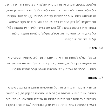
מלאים, נכונים, חוקיים או מדויקים או יהלמו את ציפיותיו ודרישותיו של
כל גולש. האתר לא יישא באחריות כלשהי לכל תוצאה שתנבע מהם,
או משימוש בהם, או מהסתמכות עליהם, לרבות: (1) שגיאות, טעויות
ואי-דיוקים; (2) נזק לגוף או לרכוש, מכל סוג, הנגרם עקב השימוש
באתר ו/או רכישה באתר; (3) הפרעה בגישה לאתר או מהאתר; (4)
כל באג, וירוס, סוסי טרויאני וכיו״ב שעלולים להיות מועברים לאתר
על ידי צד שלישי כלשהו.
שיפוי:
על הגולש לשפות את האתר, עובדיו, מנהליו, שותפיו העסקיים או
מי מטעמם בגין כל נזק, הפסד, אבדן רווח, תשלום או הוצאה שיגרמו
להם – ובכלל זה שכ”ט עו”ד והוצאות משפט עקב הפרת התקנון.
שונות:
תנאי תקנון זה מהווים את כל ההסכמות וההבנות בנוגע לשימוש
באתר. אי מימוש או אכיפה של זכות או הוראה בתקנון זה, לא תחשב
כוויתור מצד האתר על מימוש הזכות או אכיפת ההוראה. האתר יהיה
רשאי להמחות לאחרים את כל או חלק מזכויותיו ו/או חובותיו בתקנון