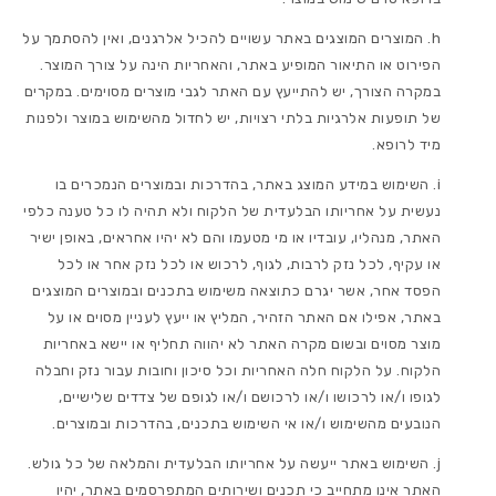
המוצרים המוצגים באתר עשויים להכיל אלרגנים, ואין להסתמך על
הפירוט או התיאור המופיע באתר, והאחריות הינה על צורך המוצר.
במקרה הצורך, יש להתייעץ עם האתר לגבי מוצרים מסוימים. במקרים
של תופעות אלרגיות בלתי רצויות, יש לחדול מהשימוש במוצר ולפנות
מיד לרופא.
השימוש במידע המוצג באתר, בהדרכות ובמוצרים הנמכרים בו
נעשית על אחריותו הבלעדית של הלקוח ולא תהיה לו כל טענה כלפי
האתר, מנהליו, עובדיו או מי מטעמו והם לא יהיו אחראים, באופן ישיר
או עקיף, לכל נזק לרבות, לגוף, לרכוש או לכל נזק אחר או לכל
הפסד אחר, אשר יגרם כתוצאה משימוש בתכנים ובמוצרים המוצגים
באתר, אפילו אם האתר הזהיר, המליץ או ייעץ לעניין מסוים או על
מוצר מסוים ובשום מקרה האתר לא יהווה תחליף או יישא באחריות
הלקוח. על הלקוח חלה האחריות וכל סיכון וחובות עבור נזק וחבלה
לגופו ו/או לרכושו ו/או לרכושם ו/או לגופם של צדדים שלישיים,
הנובעים מהשימוש ו/או אי השימוש בתכנים, בהדרכות ובמוצרים.
השימוש באתר ייעשה על אחריותו הבלעדית והמלאה של כל גולש.
האתר אינו מתחייב כי תכנים ושירותים המתפרסמים באתר, יהיו