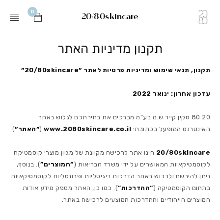
0
20/80skincare
תקנון מדיניות האתר
תקנון, תנאי שימוש ומדיניות פרטיות לאתר ״20/80skincare״
עדכון אחרון: ינואר 2022
20 80 סקין קייר ש.מ בע”מ מברכים את בחירתכם לגלוש באתר
האינטרנט המופעל בכתובת:
www.2080skincare.co.il
(
״האתר״
).
20/80skincare
הינו אתר לרכישה מקוונת של מגוון מוצרי קוסמטיקה
לקוסמטיקאיות המאושרים על ידי משרד הבריאות (
“המוצרים”
). בנוסף,
ניתן להירשם ולרכוש באתר הדרכות דיגיטליות ופרונטליות לקוסמטיקאיות
בתחום הקוסמטיקה (
“ההדרכות”
). כמו כן, האתר מספק מידע אודות
המוצרים הייחודיים וההדרכות המוצעים לרכישה באתר.