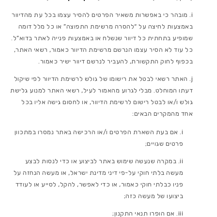
מובהר כי באפשרות משאיר הפרטים להסיר עצמו בכל עת מהדיוור
באמצעות לחיצה על “להסרה מרשימת התפוצה” או כל מלל דומה
שמופיע בתחתית כל דיוור שנשלח או באמצעות פנייה לאתר בדוא”ל.
כל עוד לא הסיר עצמו הנרשם מרשימת הדיוור כאמור, רשאי האתר,
בכפוף לחוק התקשורת, להעביר לנרשם דיוור ישיר כאמור.
האתר רשאי לבטל את רישומו של גולש לרשימת הדיוור לפי שיקול
דעתו המוחלט. מבלי לגרוע מהאמור לעיל, רשאי האתר למנוע גלישת
גולש ו/או לבטל רישום לרשימת הדיוור, או לחסום גישה אליו בכל
אחד מהמקרים הבאים:
אם בעת השארת הפרטים ו/או הרכישה באתר נמסרו במתכוון
פרטים שגויים;
במקרה שנעשה שימוש באתר לביצוע או כדי לנסות לבצע
מעשה בלתי חוקי על-פי דיני מדינת ישראל, או מעשה הנחזה על
פניו כבלתי חוקי כאמור, או כדי לאפשר, להקל, לסייע או לעודד
ביצועו של מעשה כזה;
אם הופרו תנאי התקנון;