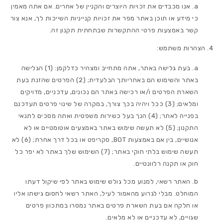
אנו מכבדים את זכויות היוצרים והקניין של אחרים. אם אתה מאמין
כי מידע או תוכן באתר מפר את זכויות קנייניות השייכות לך, אנא צור
קשר באמצעות פרטי ההתקשרות שבתחתית תקנון זה.
הצהרות משתמש:
בעת גלישה באתר, אתה מתחייב ומצהיר כדלקמן: (1) הגלישה
באתר והשימוש הם באחריותך הבלעדית; (2) הפרטים שהזנת בעת
השארת הפרטים ו/או רכישה באתר הם נכונים, עדכניים, מדויקים
ומלאים; (3) ככל ויהיה בכך צורך, במקרה של שינוי פרטים תעדכנם
בפנייה לאתר; (4) הנך בעל כשירות משפטית ואתה מסכים לתנאי
התקנון; (5) לא תעשה שימוש באתר באמצעים אוטומטיים או לא
אנושיים, בין אם באמצעות BOT, סקריפט או בכל דרך אחרת; (6) לא
תעשה שימוש בלתי חוקי באתר; (7) השימוש שלך באתר לא יפר כל
חוק או תקנה רלוונטיים.
האתר רשאי, למנוע מכל גולש שימוש באתר לפי שיקול דעתו
המוחלט. מבלי לגרוע מהאמור לעיל, האתר רשאי לחסום גישתו אליו
או חלקה אם בעת השארת פרטים באתר נמסרו במתכוון פרטים
שגויים, לא עדכניים או לא מלאים.