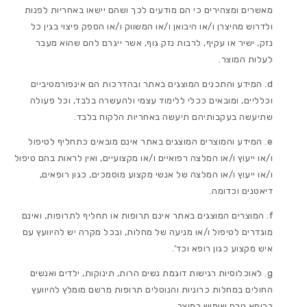
מאשרים ומצהירים כי הם מודעים לכך ושהם יישאו באחריות לפנות
ולדרוש מהיצרן ו/או היבואן ו/או המשווק ו/או הספק פיצוי בגין כל
נזק, ישיר או עקיף, לרבות נזק גוף, אשר ייגרם להם שהוא מעבר
לעלות המוצר.
המידע והתכנים המוצגים באתר ובהדרכות הם אינפורמטיביים
וכלליים, ומובאים ככלי ללימוד עצמי ולהעשרה בלבד, וכל פעולה
שתיעשה בעקבותיהם תיעשה באחריות הלקוח בלבד.
המידע והמוצרים המוצגים באתר אינם מובאים כתחליף לטיפול
ו/או ייעוץ ו/או המלצה רפואיים ו/או מקצועיים, ואין לראות בהם טיפול
ו/או ייעוץ ו/או המלצה של אנשי מקצוע מוסמכים, כגון רופאים,
דיאטנים וכדומה.
המוצרים המוצגים באתר אינם תרופות או תחליף לתרופות, ואינם
מוגדרים לטיפול ו/או מניעה של מחלות, ובכל מקרה יש להיוועץ עם
איש מקצוע כגון רופא וכד’.
לאוכלוסיות רגישות דוגמת נשים הרות, תינוקות, ילדים ואנשים
החולים במחלות כרוניות והנוטלים תרופות מרשם מומלץ להיוועץ
ברופא טרם שימוש במוצר.