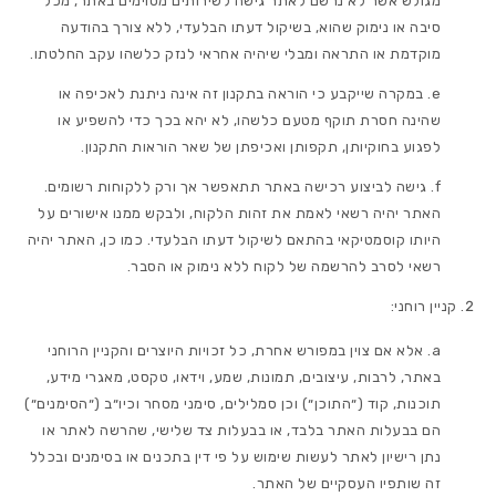
מגולש אשר לא נרשם לאתר גישה לשירותים מסוימים באתר, מכל
סיבה או נימוק שהוא, בשיקול דעתו הבלעדי, ללא צורך בהודעה
מוקדמת או התראה ומבלי שיהיה אחראי לנזק כלשהו עקב החלטתו.
במקרה שייקבע כי הוראה בתקנון זה אינה ניתנת לאכיפה או
שהינה חסרת תוקף מטעם כלשהו, לא יהא בכך כדי להשפיע או
לפגוע בחוקיותן, תקפותן ואכיפתן של שאר הוראות התקנון.
גישה לביצוע רכישה באתר תתאפשר אך ורק ללקוחות רשומים.
האתר יהיה רשאי לאמת את זהות הלקוח, ולבקש ממנו אישורים על
היותו קוסמטיקאי בהתאם לשיקול דעתו הבלעדי. כמו כן, האתר יהיה
רשאי לסרב להרשמה של לקוח ללא נימוק או הסבר.
קניין רוחני:
אלא אם צוין במפורש אחרת, כל זכויות היוצרים והקניין הרוחני
באתר, לרבות, עיצובים, תמונות, שמע, וידאו, טקסט, מאגרי מידע,
תוכנות, קוד (״התוכן״) וכן סמלילים, סימני מסחר וכיו״ב (״הסימנים״)
הם בבעלות האתר בלבד, או בבעלות צד שלישי, שהרשה לאתר או
נתן רישיון לאתר לעשות שימוש על פי דין בתכנים או בסימנים ובכלל
זה שותפיו העסקיים של האתר.