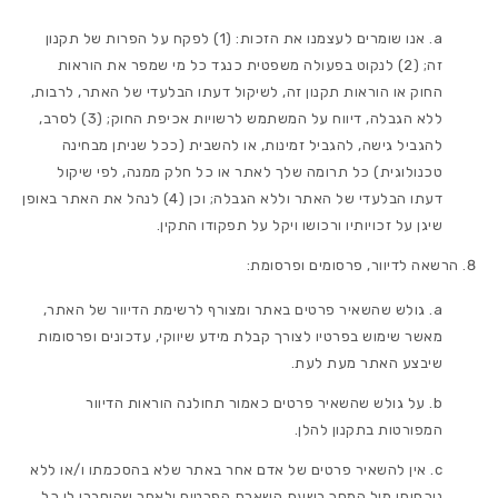
אנו שומרים לעצמנו את הזכות: (1) לפקח על הפרות של תקנון
זה; (2) לנקוט בפעולה משפטית כנגד כל מי שמפר את הוראות
החוק או הוראות תקנון זה, לשיקול דעתו הבלעדי של האתר, לרבות,
ללא הגבלה, דיווח על המשתמש לרשויות אכיפת החוק; (3) לסרב,
להגביל גישה, להגביל זמינות, או להשבית (ככל שניתן מבחינה
טכנולוגית) כל תרומה שלך לאתר או כל חלק ממנה, לפי שיקול
דעתו הבלעדי של האתר וללא הגבלה; וכן (4) לנהל את האתר באופן
שיגן על זכויותיו ורכושו ויקל על תפקודו התקין.
הרשאה לדיוור, פרסומים ופרסומת:
גולש שהשאיר פרטים באתר ומצורף לרשימת הדיוור של האתר,
מאשר שימוש בפרטיו לצורך קבלת מידע שיווקי, עדכונים ופרסומות
שיבצע האתר מעת לעת.
על גולש שהשאיר פרטים כאמור תחולנה הוראות הדיוור
המפורטות בתקנון להלן.
אין להשאיר פרטים של אדם אחר באתר שלא בהסכמתו ו/או ללא
נוכחותו מול המסך בשעת השארת הפרטים ולאחר שהוסברו לו כל