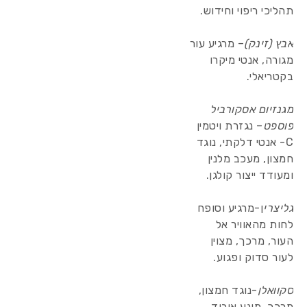
תהליכי ריפוי וחידוש.
אבץ (זינק)
– מרגיע עור
מגורה, אנטי מיקרו
בקטריאלי.
מגנזיום אסקורביל
פוספט
– נגזרת ויטמין
C- אנטי דלקתי, נוגד
חמצון, מעכב מלנין
ומעודד ייצור קולגן.
גליצרי
ן-מרגיע וסופח
לחות מהאוויר אל
העור, מרכך, מצוין
לעור סדוק ופגוע.
סקוואלן
-נוגד חמצון,
מרכך, מונע איבוד